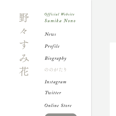
News
Profile
Biograph
ののが
Instagra
Twitter
Online S