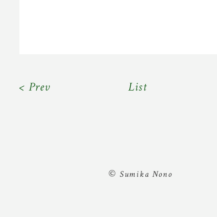
< Prev
List
©
Sumika Nono