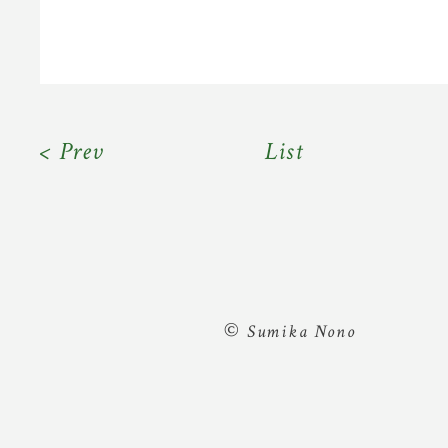
< Prev
List
©
Sumika Nono