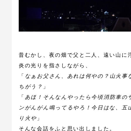
昔むかし、夜の畑で父と二人、遠い山に
炎の光りを指さしながら、
「
なぁお父さん、あれは何やの？山火事
ちがう？
」
「
あほ！そんなんやったら今頃消防車の
ンがんがん鳴ってるやろ！今日はな、五
り火や
」
そんな会話をふと思い出しました。