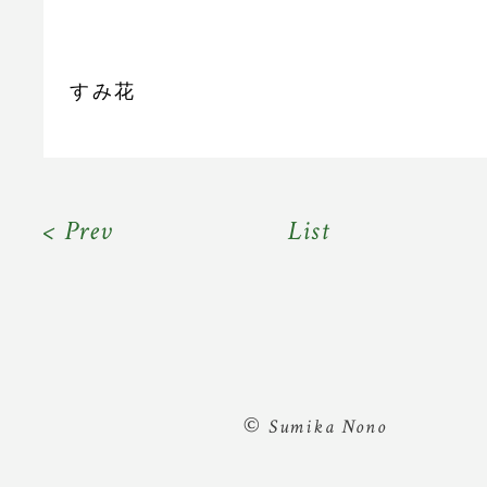
すみ花
< Prev
List
©
Sumika Nono