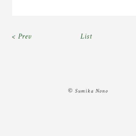
< Prev
List
©
Sumika Nono