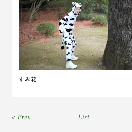
すみ花
< Prev
List