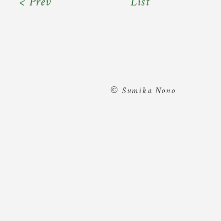
< Prev
List
©
Sumika Nono