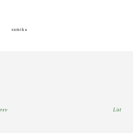
sumika
Prev
List