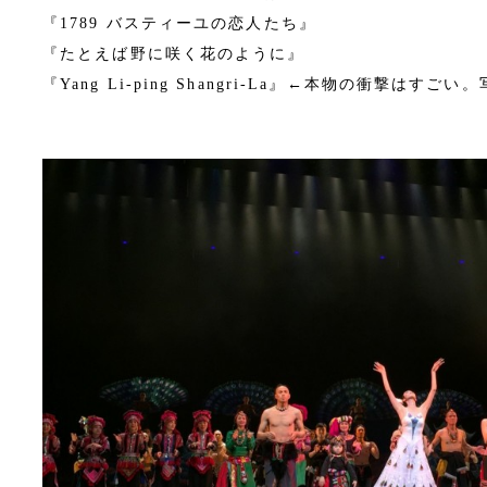
『1789 バスティーユの恋人たち』
『たとえば野に咲く花のように』
『Yang Li-ping Shangri-La』←本物の衝撃はすごい。