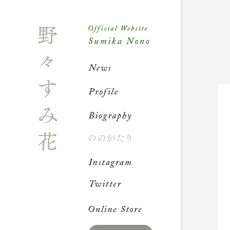
News
Profile
Biograph
ののが
Instagra
Twitter
Online S