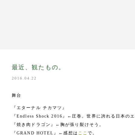
y
最近、観たもの。
2016.04.22
たり
m
舞台
『エターナル チカマツ』
『Endless Shock 2016』←圧巻。世界に誇れる日
tore
『焼き肉ドラゴン』←胸が張り裂けそう。
『GRAND HOTEL』←感想は
ここ
で。