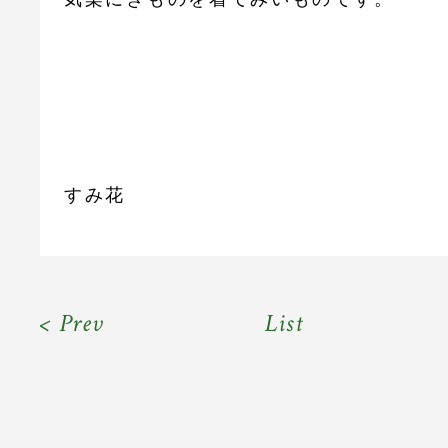
すみ花
< Prev
List