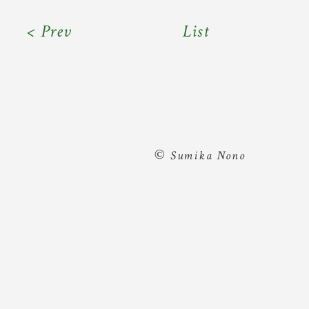
< Prev
List
©
Sumika Nono