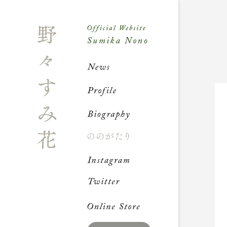
News
Profile
Biograph
ののが
Instagra
Twitter
Online S