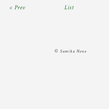
< Prev
List
©
Sumika Nono