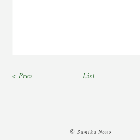
< Prev
List
©
Sumika Nono