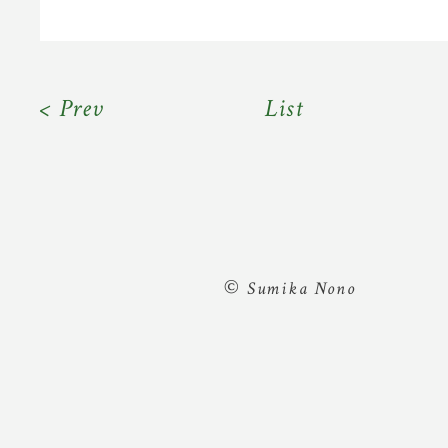
< Prev
List
©
Sumika Nono