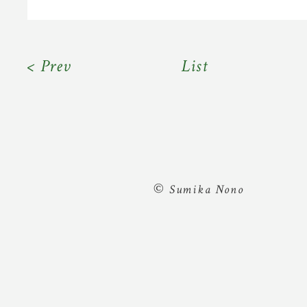
< Prev
List
©
Sumika Nono