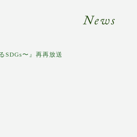
Ne
るSDGs〜』再再放送