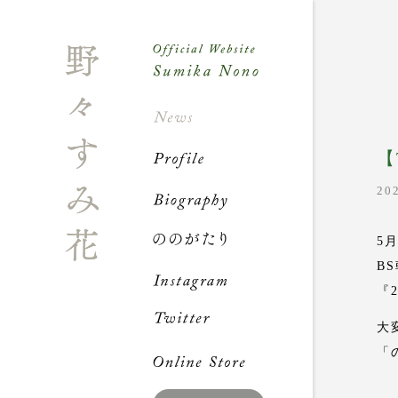
News
Profile
【
20
Biograph
ののが
5月
B
Instagra
『
Twitter
大
「
Online S