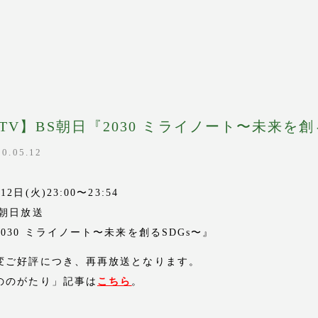
TV】BS朝日『2030 ミライノート〜未来を創
20.05.12
y
たり
12日(火)23:00〜23:54
S朝日放送
m
2030 ミライノート〜未来を創るSDGs〜』
変ご好評につき、再再放送となります。
ののがたり」記事は
こちら
。
tore