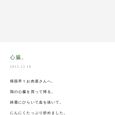
y
心臓。
2015.12.10
たり
m
帰国早々お肉屋さんへ。
鶏の心臓を買って帰る。
綺麗にひらいて血を抜いて。
tore
にんにくたっぷり炒めました。