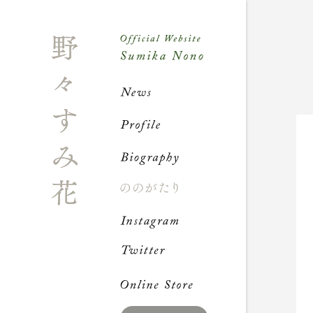
News
Profile
Biograph
ののが
Instagra
Twitter
Online S