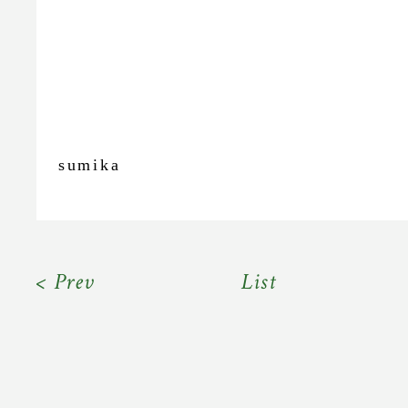
sumika
< Prev
List